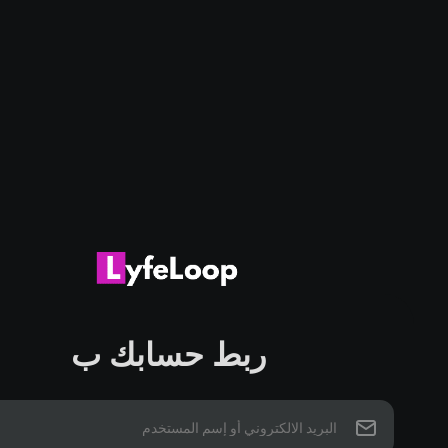
ربط حسابك ب